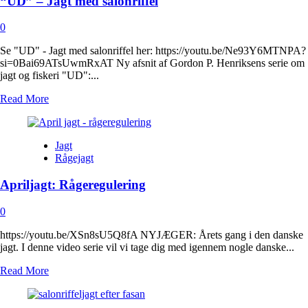
“UD” – Jagt med salonriffel
0
Se "UD" - Jagt med salonriffel her: https://youtu.be/Ne93Y6MTNPA?
si=0Bai69ATsUwmRxAT Ny afsnit af Gordon P. Henriksens serie om
jagt og fiskeri "UD":...
Read
Read More
more
about
“UD”
Jagt
–
Rågejagt
Jagt
med
Apriljagt: Rågeregulering
salonriffel
0
https://youtu.be/XSn8sU5Q8fA NYJÆGER: Årets gang i den danske
jagt. I denne video serie vil vi tage dig med igennem nogle danske...
Read
Read More
more
about
Apriljagt: