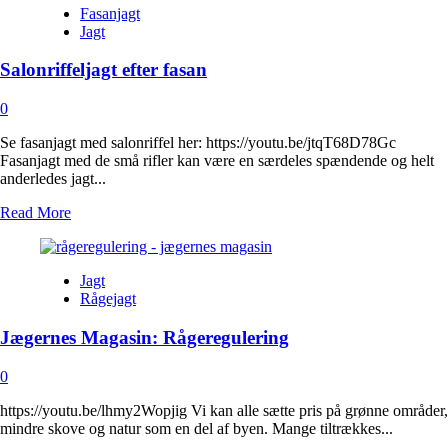
Fasanjagt
Rågeregulering
Jagt
Salonriffeljagt efter fasan
0
Se fasanjagt med salonriffel her: https://youtu.be/jtqT68D78Gc
Fasanjagt med de små rifler kan være en særdeles spændende og helt
anderledes jagt...
Read
Read More
more
about
Salonriffeljagt
Jagt
efter
Rågejagt
fasan
Jægernes Magasin: Rågeregulering
0
https://youtu.be/lhmy2Wopjig Vi kan alle sætte pris på grønne områder,
mindre skove og natur som en del af byen. Mange tiltrækkes...