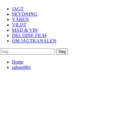
Menu
JAGT
SKYDNING
VÅBEN
VILDT
MAD & VIN
DEL DINE FILM
OM JAGTKANALEN
Søg
efter:
Home
salonriffel