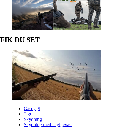
FIK DU SET
Gåsejagt
Jagt
Skydning
Skydning med haglgevær