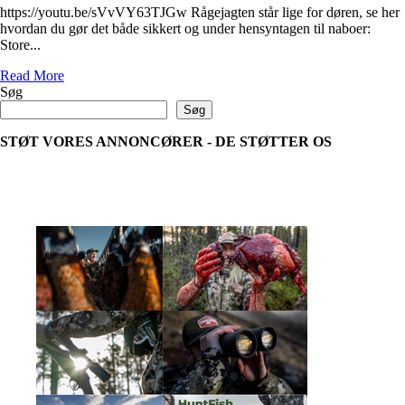
https://youtu.be/sVvVY63TJGw Rågejagten står lige for døren, se her
hvordan du gør det både sikkert og under hensyntagen til naboer:
Store...
Read
Read More
more
Søg
about
Søg
Rågejagt
–
STØT VORES ANNONCØRER - DE STØTTER OS
regulering
og
sikkerhed