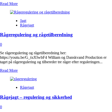
Read
Read More
more
about
Jægernes
Jagt
Magasin:
Rågejagt
Rågeregulering
Rågeregulering og rågetilberedning
0
Se rågeregulering og rågetilberedning her:
https://youtu.be/G_txJl3wbF4 William og Danskvand Production er
taget på rågeregulering og tilbereder tre råger efter reguleringen...
Read
Read More
more
about
Rågeregulering
Rågejagt
og
rågetilberedning
Rågejagt – regulering og sikkerhed
0