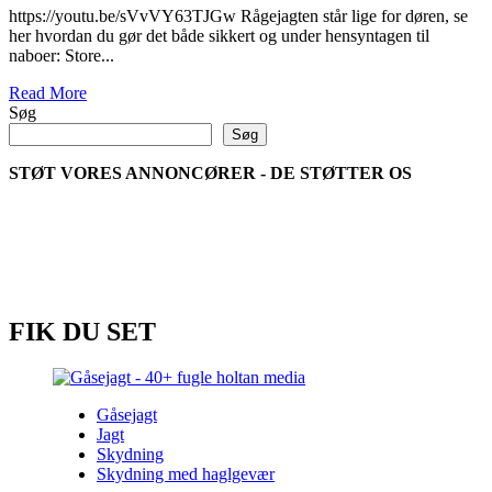
https://youtu.be/sVvVY63TJGw Rågejagten står lige for døren, se
her hvordan du gør det både sikkert og under hensyntagen til
naboer: Store...
Read
Read More
more
Søg
about
Søg
Rågejagt
–
STØT VORES ANNONCØRER - DE STØTTER OS
regulering
og
sikkerhed
FIK DU SET
Gåsejagt
Jagt
Skydning
Skydning med haglgevær