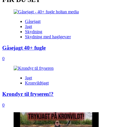
Gåsejagt
Jagt
Skydning
Skydning med haglgevær
Gåsejagt 40+ fugle
0
Jagt
Kronvildtjagt
Krondyr til fryseren!?
0