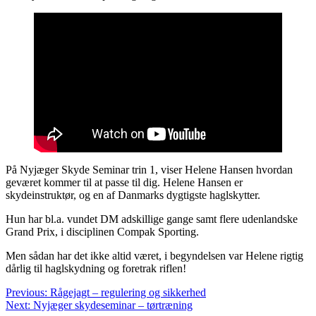
På Nyjæger Skyde Seminar trin 1, viser Helene Hansen hvordan
geværet kommer til at passe til dig. Helene Hansen er
skydeinstruktør, og en af Danmarks dygtigste haglskytter.
Hun har bl.a. vundet DM adskillige gange samt flere udenlandske
Grand Prix, i disciplinen Compak Sporting.
Men sådan har det ikke altid været, i begyndelsen var Helene rigtig
dårlig til haglskydning og foretrak riflen!
Post
Previous:
Rågejagt – regulering og sikkerhed
Next:
Nyjæger skydeseminar – tørtræning
navigation