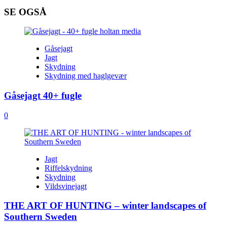
SE OGSÅ
Gåsejagt
Jagt
Skydning
Skydning med haglgevær
Gåsejagt 40+ fugle
0
Jagt
Riffelskydning
Skydning
Vildsvinejagt
THE ART OF HUNTING – winter landscapes of
Southern Sweden