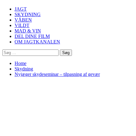
Menu
JAGT
SKYDNING
VÅBEN
VILDT
MAD & VIN
DEL DINE FILM
OM JAGTKANALEN
Søg
efter:
Home
Skydning
Nyjæger skydeseminar – tilpasning af gevær