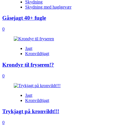
Skydning
Skydning med haglgevær
Gåsejagt 40+ fugle
0
Jagt
Kronvildtjagt
Krondyr til fryseren!?
0
Jagt
Kronvildtjagt
Trykjagt på kronvildt!!!
0