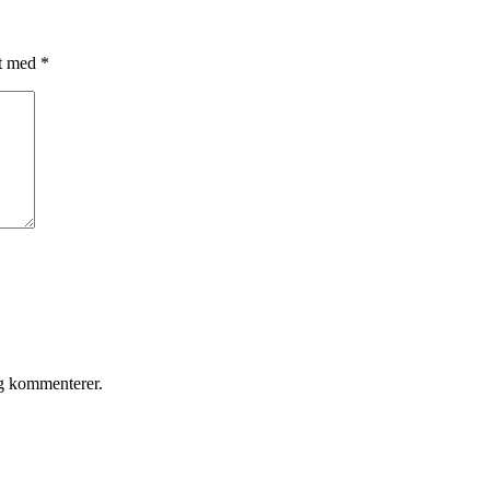
et med
*
eg kommenterer.