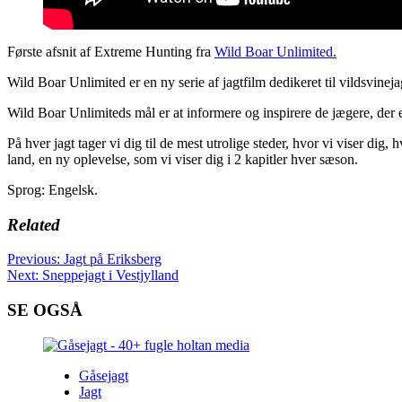
Første afsnit af Extreme Hunting fra
Wild Boar Unlimited.
Wild Boar Unlimited er en ny serie af jagtfilm dedikeret til vildsvinej
Wild Boar Unlimiteds mål er at informere og inspirere de jægere, der els
På hver jagt tager vi dig til de mest utrolige steder, hvor vi viser dig,
land, en ny oplevelse, som vi viser dig i 2 kapitler hver sæson.
Sprog: Engelsk.
Related
Post
Previous:
Jagt på Eriksberg
Next:
Sneppejagt i Vestjylland
navigation
SE OGSÅ
Gåsejagt
Jagt