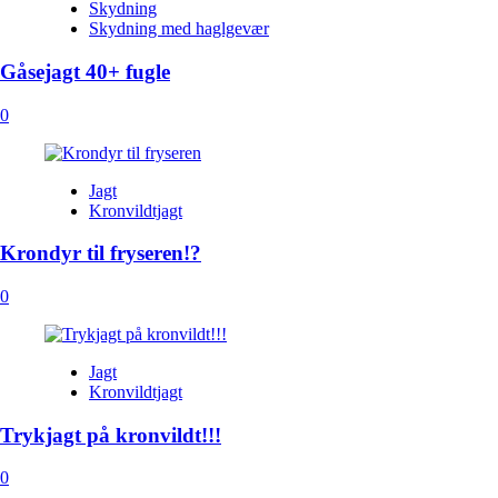
Skydning
Skydning med haglgevær
Gåsejagt 40+ fugle
0
Jagt
Kronvildtjagt
Krondyr til fryseren!?
0
Jagt
Kronvildtjagt
Trykjagt på kronvildt!!!
0