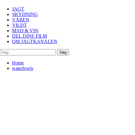
Menu
JAGT
SKYDNING
VÅBEN
VILDT
MAD & VIN
DEL DINE FILM
OM JAGTKANALEN
Søg
efter:
Home
waterfowls