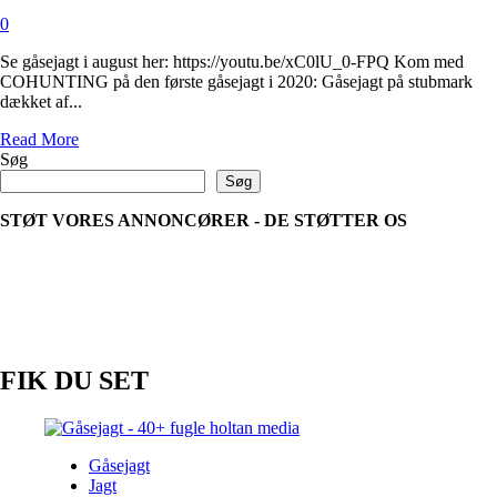
0
Se gåsejagt i august her: https://youtu.be/xC0lU_0-FPQ Kom med
COHUNTING på den første gåsejagt i 2020: Gåsejagt på stubmark
dækket af...
Read
Read More
more
Søg
about
Søg
Gåsejagt
i
STØT VORES ANNONCØRER - DE STØTTER OS
august
FIK DU SET
Gåsejagt
Jagt