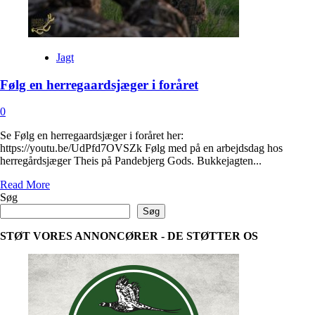
Jagt
Følg en herregaardsjæger i foråret
0
Se Følg en herregaardsjæger i foråret her:
https://youtu.be/UdPfd7OVSZk Følg med på en arbejdsdag hos
herregårdsjæger Theis på Pandebjerg Gods. Bukkejagten...
Read
Read More
more
Søg
about
Søg
Følg
en
STØT VORES ANNONCØRER - DE STØTTER OS
herregaardsjæger
i
foråret