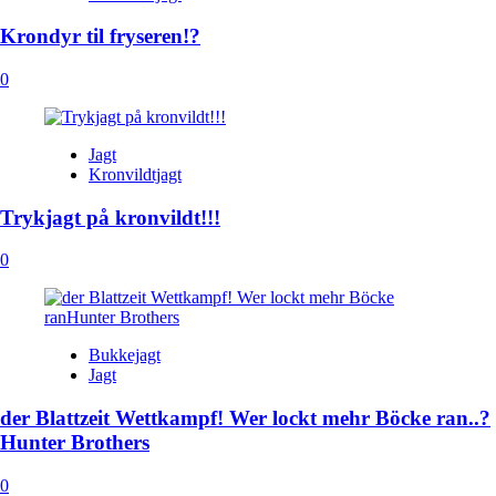
Krondyr til fryseren!?
0
Jagt
Kronvildtjagt
Trykjagt på kronvildt!!!
0
Bukkejagt
Jagt
der Blattzeit Wettkampf! Wer lockt mehr Böcke ran..?
Hunter Brothers
0