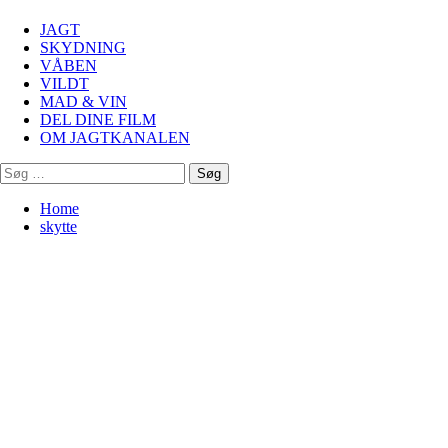
Menu
JAGT
SKYDNING
VÅBEN
VILDT
MAD & VIN
DEL DINE FILM
OM JAGTKANALEN
Søg
efter:
Home
skytte