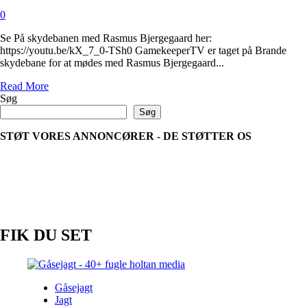
0
Se På skydebanen med Rasmus Bjergegaard her:
https://youtu.be/kX_7_0-TSh0 GamekeeperTV er taget på Brande
skydebane for at mødes med Rasmus Bjergegaard...
Read
Read More
more
Søg
about
Søg
På
skydebanen
STØT VORES ANNONCØRER - DE STØTTER OS
med
Rasmus
Bjergegaard
FIK DU SET
Gåsejagt
Jagt