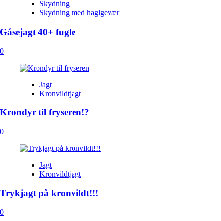
Skydning
Skydning med haglgevær
Gåsejagt 40+ fugle
0
Jagt
Kronvildtjagt
Krondyr til fryseren!?
0
Jagt
Kronvildtjagt
Trykjagt på kronvildt!!!
0