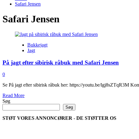
Safari Jensen
Safari Jensen
Bukkejagt
Jagt
På jagt efter sibirisk råbuk med Safari Jensen
0
Se På jagt efter sibirisk råbuk her: https://youtu.be/lgj8sZTqR3M Ko
Read
Read More
more
Søg
about
Søg
På
jagt
STØT VORES ANNONCØRER - DE STØTTER OS
efter
sibirisk
råbuk