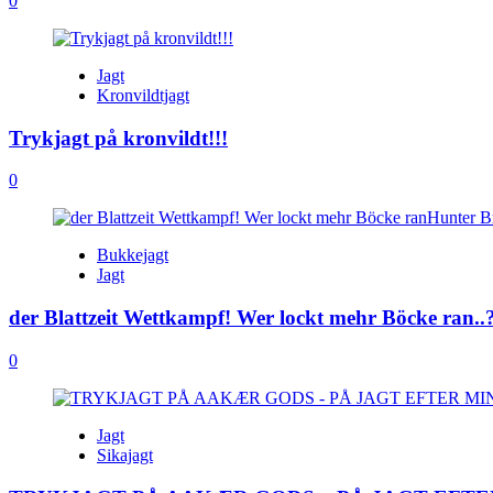
0
Jagt
Kronvildtjagt
Trykjagt på kronvildt!!!
0
Bukkejagt
Jagt
der Blattzeit Wettkampf! Wer lockt mehr Böcke ran..
0
Jagt
Sikajagt