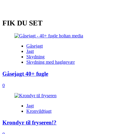
med
Safari
Jensen
FIK DU SET
Gåsejagt
Jagt
Skydning
Skydning med haglgevær
Gåsejagt 40+ fugle
0
Jagt
Kronvildtjagt
Krondyr til fryseren!?