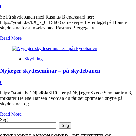
0
Se På skydebanen med Rasmus Bjergegaard her:
https://youtu.be/kX_7_0-TSh0 GamekeeperTV er taget på Brande
skydebane for at mødes med Rasmus Bjergegaard...
Read
Read More
more
about
På
Skydning
skydebanen
med
Nyjæger skydeseminar – på skydebanen
Rasmus
Bjergegaard
0
https://youtu.be/T4jb48IaSH0 Her på Nyjæger Skyde Seminar trin 3,
forklarer Helene Hansen hvordan du får det optimale udbytte på
skydebanen og...
Read
Read More
more
Søg
about
Søg
Nyjæger
skydeseminar