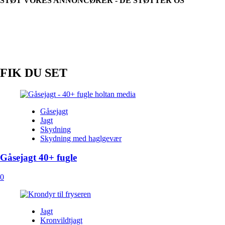
STØT VORES ANNONCØRER - DE STØTTER OS
–
på
skydebanen
FIK DU SET
Gåsejagt
Jagt
Skydning
Skydning med haglgevær
Gåsejagt 40+ fugle
0
Jagt
Kronvildtjagt