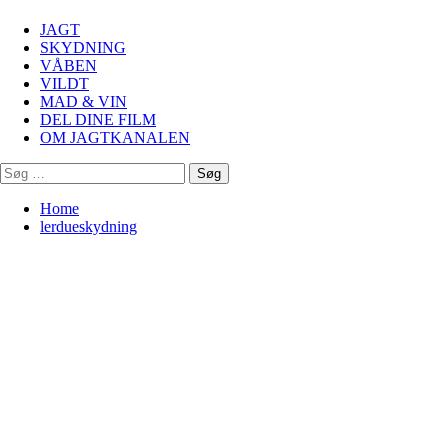
Menu
JAGT
SKYDNING
VÅBEN
VILDT
MAD & VIN
DEL DINE FILM
OM JAGTKANALEN
Søg
efter:
Home
lerdueskydning