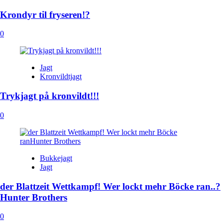
Krondyr til fryseren!?
0
Jagt
Kronvildtjagt
Trykjagt på kronvildt!!!
0
Bukkejagt
Jagt
der Blattzeit Wettkampf! Wer lockt mehr Böcke ran..?
Hunter Brothers
0