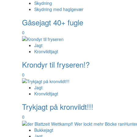
Skydning
Skydning med haglgevær
Gåsejagt 40+ fugle
0
Jagt
Kronvildtjagt
Krondyr til fryseren!?
0
Jagt
Kronvildtjagt
Trykjagt på kronvildt!!!
0
Bukkejagt
Jagt