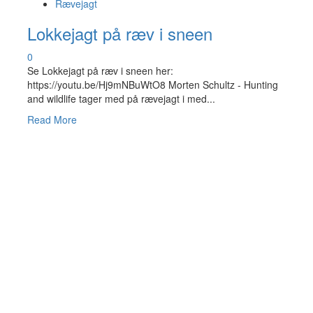
Rævejagt
Lokkejagt på ræv i sneen
0
Se Lokkejagt på ræv i sneen her:
https://youtu.be/Hj9mNBuWtO8 Morten Schultz - Hunting
and wildlife tager med på rævejagt i med...
Read
Read More
more
about
Lokkejagt
på
ræv
i
sneen