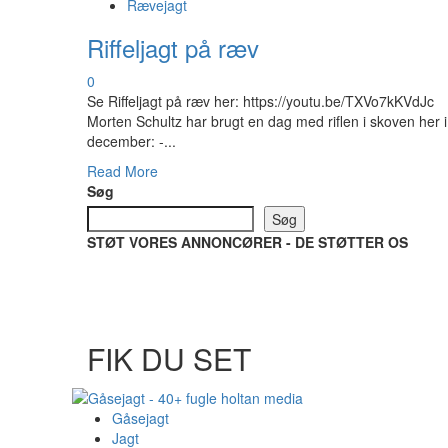
Rævejagt
Riffeljagt på ræv
0
Se Riffeljagt på ræv her: https://youtu.be/TXVo7kKVdJc
Morten Schultz har brugt en dag med riflen i skoven her i
december: -...
Read
Read More
more
Søg
about
Søg
Riffeljagt
STØT VORES ANNONCØRER - DE STØTTER OS
på
ræv
FIK DU SET
Gåsejagt
Jagt