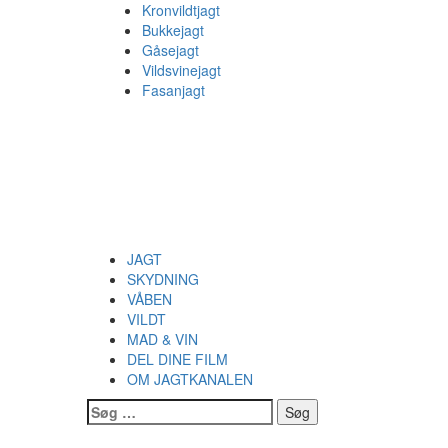
Skip
Kronvildtjagt
to
Bukkejagt
content
Gåsejagt
Vildsvinejagt
Fasanjagt
Jagtkanalen
FILM OG VIDEOER OM JAGT, SKYDNING, VILDT OG
Primary
Jagtkanalen
Menu
JAGT
SKYDNING
VÅBEN
VILDT
MAD & VIN
DEL DINE FILM
OM JAGTKANALEN
Søg
efter: