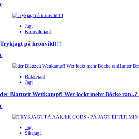
0
Jagt
Kronvildtjagt
Trykjagt på kronvildt!!!
0
Bukkejagt
Jagt
der Blattzeit Wettkampf! Wer lockt mehr Böcke ran..?
0
Jagt
Sikajagt