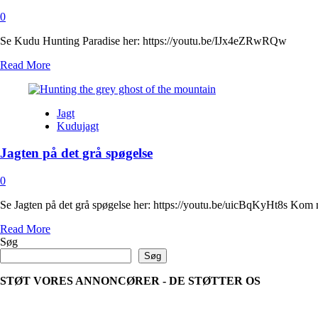
0
Se Kudu Hunting Paradise her: https://youtu.be/IJx4eZRwRQw
Read
Read More
more
about
Kudu
Jagt
Hunting
Kudujagt
Paradise
Jagten på det grå spøgelse
0
Se Jagten på det grå spøgelse her: https://youtu.be/uicBqKyHt8s Kom m
Read
Read More
more
Søg
about
Søg
Jagten
på
STØT VORES ANNONCØRER - DE STØTTER OS
det
grå
spøgelse