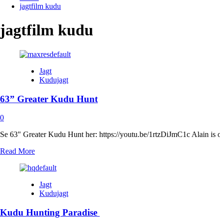
jagtfilm kudu
jagtfilm kudu
Jagt
Kudujagt
63” Greater Kudu Hunt
0
Se 63" Greater Kudu Hunt her: https://youtu.be/1rtzDiJmC1c Alain is on
Read
Read More
more
about
63”
Jagt
Greater
Kudujagt
Kudu
Hunt
Kudu Hunting Paradise