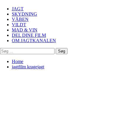
Menu
JAGT
SKYDNING
VÅBEN
VILDT
MAD & VIN
DEL DINE FILM
OM JAGTKANALEN
Søg
efter:
Home
jagtfilm kragejagt