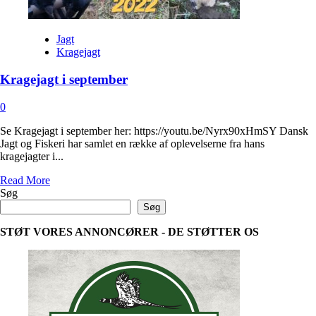
Jagt
Kragejagt
Kragejagt i september
0
Se Kragejagt i september her: https://youtu.be/Nyrx90xHmSY Dansk
Jagt og Fiskeri har samlet en række af oplevelserne fra hans
kragejagter i...
Read
Read More
more
Søg
about
Søg
Kragejagt
i
STØT VORES ANNONCØRER - DE STØTTER OS
september