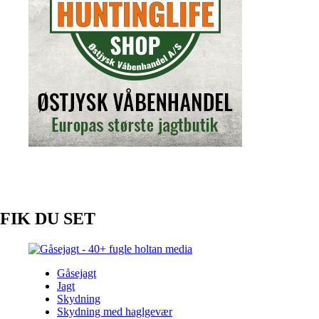
FIK DU SET
Gåsejagt
Jagt
Skydning
Skydning med haglgevær