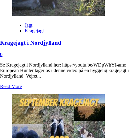
Jagt
Kragejagt
Kragejagt i Nordjylland
0
Se Kragejagt i Nordjylland her: https://youtu.be/WDpWhYI-amo
European Hunter tager os i denne video på en hyggelig kragejagt i
Nordjylland. Vejret...
Read
Read More
more
about
Kragejagt
i
Nordjylland