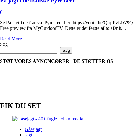
På jagt i de franske Pyrenæer
0
Se På jagt i de franske Pyrenæer her: https://youtu.be/QiqIPvLiW9Q
Free preview fra MyOutdoorTV. Dette er det første af to afsnit,...
Read
Read More
more
Søg
about
Søg
På
jagt
STØT VORES ANNONCØRER - DE STØTTER OS
i
de
franske
Pyrenæer
FIK DU SET
Gåsejagt
Jagt