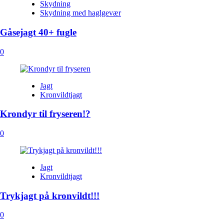
Skydning
Skydning med haglgevær
Gåsejagt 40+ fugle
0
Jagt
Kronvildtjagt
Krondyr til fryseren!?
0
Jagt
Kronvildtjagt
Trykjagt på kronvildt!!!
0