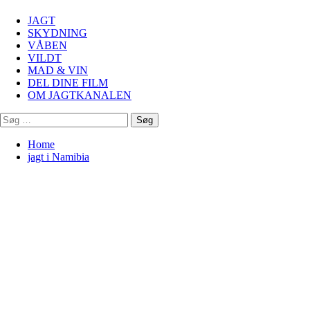
Menu
JAGT
SKYDNING
VÅBEN
VILDT
MAD & VIN
DEL DINE FILM
OM JAGTKANALEN
Søg
efter:
Home
jagt i Namibia