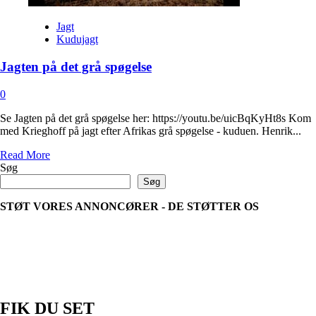
Jagt
Kudujagt
Jagten på det grå spøgelse
0
Se Jagten på det grå spøgelse her: https://youtu.be/uicBqKyHt8s Kom
med Krieghoff på jagt efter Afrikas grå spøgelse - kuduen. Henrik...
Read
Read More
more
Søg
about
Søg
Jagten
på
STØT VORES ANNONCØRER - DE STØTTER OS
det
grå
spøgelse
FIK DU SET