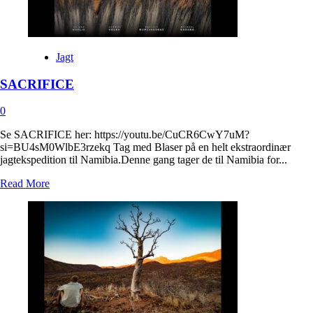
Jagt
SACRIFICE
0
Se SACRIFICE her: https://youtu.be/CuCR6CwY7uM?
si=BU4sM0WlbE3rzekq Tag med Blaser på en helt ekstraordinær
jagtekspedition til Namibia.Denne gang tager de til Namibia for...
Read
Read More
more
about
SACRIFICE