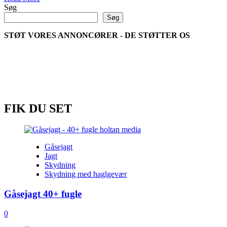
more
Søg
about
Søg
Hunting
Stef:
STØT VORES ANNONCØRER - DE STØTTER OS
Jagt
på
Sika
i
Irland
FIK DU SET
Gåsejagt
Jagt
Skydning
Skydning med haglgevær
Gåsejagt 40+ fugle
0