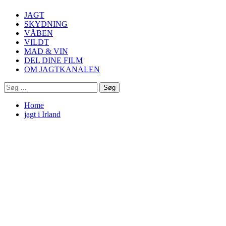
Menu
JAGT
SKYDNING
VÅBEN
VILDT
MAD & VIN
DEL DINE FILM
OM JAGTKANALEN
Søg
efter:
Home
jagt i Irland