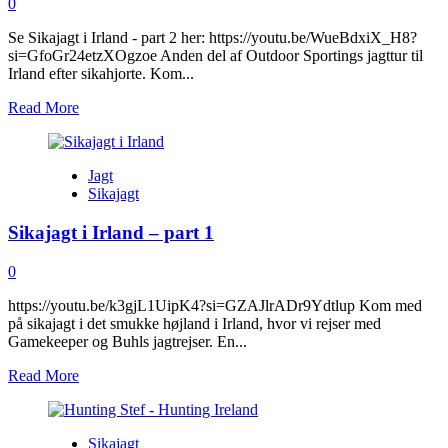
0
Se Sikajagt i Irland - part 2 her: https://youtu.be/WueBdxiX_H8?
si=GfoGr24etzXOgzoe Anden del af Outdoor Sportings jagttur til
Irland efter sikahjorte. Kom...
Read
Read More
more
about
Sikajagt
Jagt
i
Sikajagt
Irland
–
Sikajagt i Irland – part 1
part
2
0
https://youtu.be/k3gjL1UipK4?si=GZAJlrADr9Ydtlup Kom med
på sikajagt i det smukke højland i Irland, hvor vi rejser med
Gamekeeper og Buhls jagtrejser. En...
Read
Read More
more
about
Sikajagt
Sikajagt
i