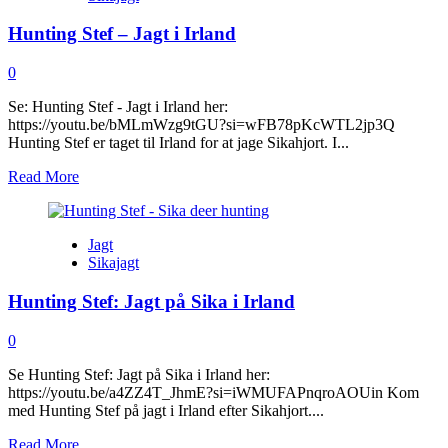
Irland
Hunting Stef – Jagt i Irland
–
part
1
0
Se: Hunting Stef - Jagt i Irland her:
https://youtu.be/bMLmWzg9tGU?si=wFB78pKcWTL2jp3Q
Hunting Stef er taget til Irland for at jage Sikahjort. I...
Read
Read More
more
about
Hunting
Jagt
Stef
Sikajagt
–
Jagt
Hunting Stef: Jagt på Sika i Irland
i
Irland
0
Se Hunting Stef: Jagt på Sika i Irland her:
https://youtu.be/a4ZZ4T_JhmE?si=iWMUFAPnqroAOUin Kom
med Hunting Stef på jagt i Irland efter Sikahjort....
Read
Read More