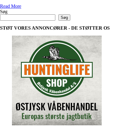
Read
Read More
more
Søg
about
Søg
Elgjagt
på
STØT VORES ANNONCØRER - DE STØTTER OS
Norrbotten