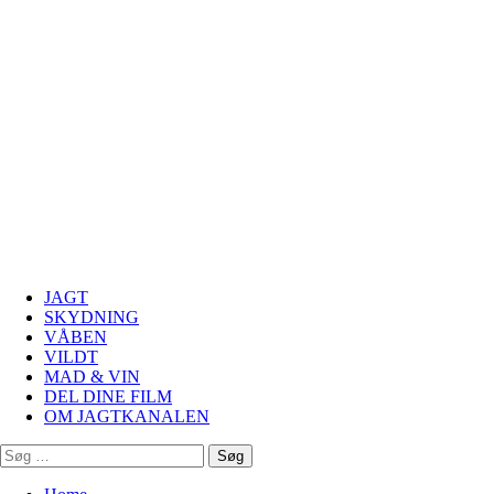
Primary
Jagtkanalen
Menu
JAGT
SKYDNING
VÅBEN
VILDT
MAD & VIN
DEL DINE FILM
OM JAGTKANALEN
Søg
efter: