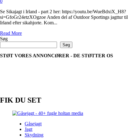
0
Se Sikajagt i Irland - part 2 her: https://youtu.be/WueBdxiX_H8?
si=GfoGr24etzXOgzoe Anden del af Outdoor Sportings jagttur til
Irland efter sikahjorte. Kom...
Read
Read More
more
Søg
about
Søg
Sikajagt
i
STØT VORES ANNONCØRER - DE STØTTER OS
Irland
–
part
2
FIK DU SET
Gåsejagt
Jagt
Skydning