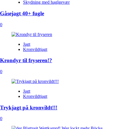
Skydning med haglgevær
Gåsejagt 40+ fugle
0
Jagt
Kronvildtjagt
Krondyr til fryseren!?
0
Jagt
Kronvildtjagt
Trykjagt på kronvildt!!!
0