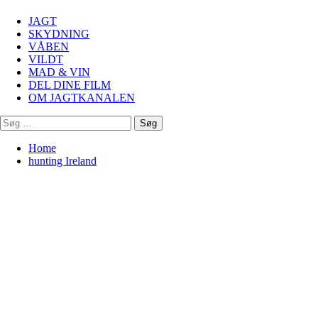
Menu
JAGT
SKYDNING
VÅBEN
VILDT
MAD & VIN
DEL DINE FILM
OM JAGTKANALEN
Søg
efter:
Home
hunting Ireland