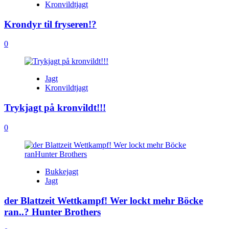
Kronvildtjagt
Krondyr til fryseren!?
0
Jagt
Kronvildtjagt
Trykjagt på kronvildt!!!
0
Bukkejagt
Jagt
der Blattzeit Wettkampf! Wer lockt mehr Böcke
ran..? Hunter Brothers