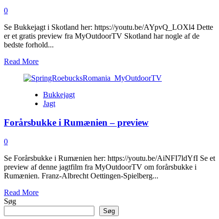
0
Se Bukkejagt i Skotland her: https://youtu.be/AYpvQ_LOXl4 Dette
er et gratis preview fra MyOutdoorTV Skotland har nogle af de
bedste forhold...
Read
Read More
more
about
Bukkejagt
Bukkejagt
i
Jagt
Skotland
Forårsbukke i Rumænien – preview
0
Se Forårsbukke i Rumænien her: https://youtu.be/AiNFI7ldYfI Se et
preview af denne jagtfilm fra MyOutdoorTV om forårsbukke i
Rumænien. Franz-Albrecht Oettingen-Spielberg...
Read
Read More
more
Søg
about
Søg
Forårsbukke