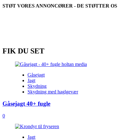
i
STØT VORES ANNONCØRER - DE STØTTER OS
Rumænien
–
preview
FIK DU SET
Gåsejagt
Jagt
Skydning
Skydning med haglgevær
Gåsejagt 40+ fugle
0
Jagt