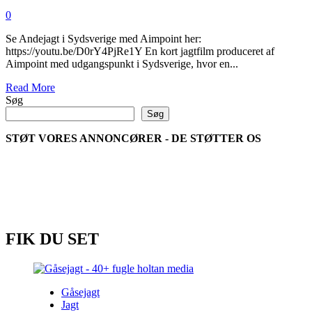
0
Se Andejagt i Sydsverige med Aimpoint her:
https://youtu.be/D0rY4PjRe1Y En kort jagtfilm produceret af
Aimpoint med udgangspunkt i Sydsverige, hvor en...
Read
Read More
more
Søg
about
Søg
Andejagt
i
STØT VORES ANNONCØRER - DE STØTTER OS
Sydsverige
med
Aimpoint
FIK DU SET
Gåsejagt
Jagt