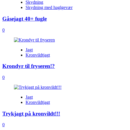
Skydning
Skydning med haglgevær
Gåsejagt 40+ fugle
0
Jagt
Kronvildtjagt
Krondyr til fryseren!?
0
Jagt
Kronvildtjagt
Trykjagt på kronvildt!!!
0