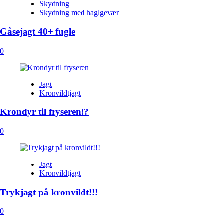
Skydning
Skydning med haglgevær
Gåsejagt 40+ fugle
0
Jagt
Kronvildtjagt
Krondyr til fryseren!?
0
Jagt
Kronvildtjagt
Trykjagt på kronvildt!!!
0