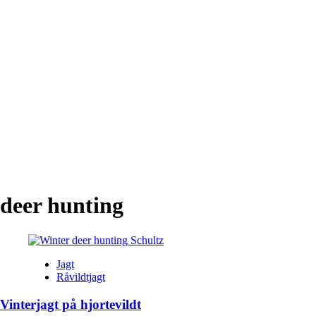
deer hunting
Jagt
Råvildtjagt
Vinterjagt på hjortevildt