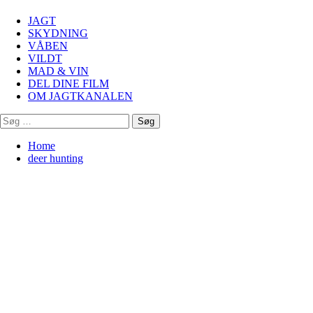
Menu
JAGT
SKYDNING
VÅBEN
VILDT
MAD & VIN
DEL DINE FILM
OM JAGTKANALEN
Søg
efter:
Home
deer hunting