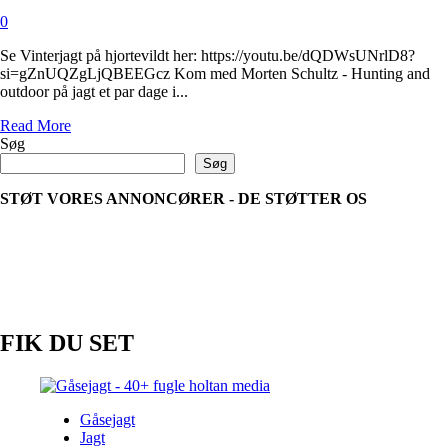
0
Se Vinterjagt på hjortevildt her: https://youtu.be/dQDWsUNrlD8?
si=gZnUQZgLjQBEEGcz Kom med Morten Schultz - Hunting and
outdoor på jagt et par dage i...
Read
Read More
more
Søg
about
Søg
Vinterjagt
på
STØT VORES ANNONCØRER - DE STØTTER OS
hjortevildt
FIK DU SET
Gåsejagt
Jagt