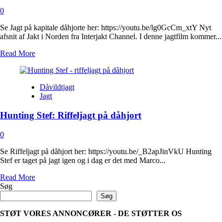
0
Se Jagt på kapitale dåhjorte her: https://youtu.be/lg0GcCm_xtY Nyt
afsnit af Jakt i Norden fra Interjakt Channel. I denne jagtfilm kommer...
Read
Read More
more
about
Jagt
Dåvildtjagt
på
Jagt
kapitale
dåhjorte
Hunting Stef: Riffeljagt på dåhjort
0
Se Riffeljagt på dåhjort her: https://youtu.be/_B2apJinVkU Hunting
Stef er taget på jagt igen og i dag er det med Marco...
Read
Read More
more
Søg
about
Søg
Hunting
Stef:
STØT VORES ANNONCØRER - DE STØTTER OS
Riffeljagt