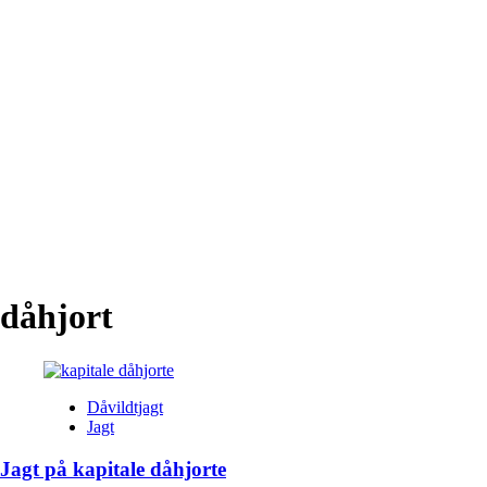
dåhjort
Dåvildtjagt
Jagt
Jagt på kapitale dåhjorte