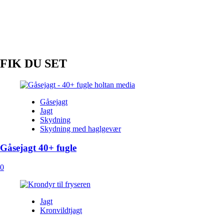
på
dåhjort
FIK DU SET
Gåsejagt
Jagt
Skydning
Skydning med haglgevær
Gåsejagt 40+ fugle
0
Jagt
Kronvildtjagt