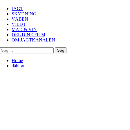
Menu
JAGT
SKYDNING
VÅBEN
VILDT
MAD & VIN
DEL DINE FILM
OM JAGTKANALEN
Søg
efter:
Home
dåhjort