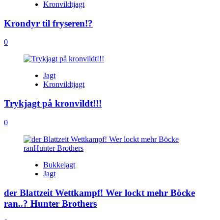
Kronvildtjagt
Krondyr til fryseren!?
0
Jagt
Kronvildtjagt
Trykjagt på kronvildt!!!
0
Bukkejagt
Jagt
der Blattzeit Wettkampf! Wer lockt mehr Böcke
ran..? Hunter Brothers