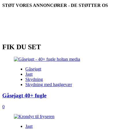
Bukkejagt
STØT VORES ANNONCØRER - DE STØTTER OS
i
Sverige
FIK DU SET
Gåsejagt
Jagt
Skydning
Skydning med haglgevær
Gåsejagt 40+ fugle
0
Jagt