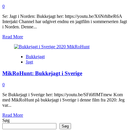
0
Se: Jagt i Norden: Bukkejagt her: https://youtu.be/X6NrhlbeR6A
Interjakt Channel har udgivet endnu en jagtfilm i sommerserien Jagt
i Norden. Denne...
Read
Read More
more
about
Jagt
Bukkejagt
i
Jagt
Norden:
Bukkejagt
MikRoHunt: Bukkejagt i Sverige
0
Se Bukkejagt i Sverige her: https://youtu.be/SFi6f0MTmew Kom
med MikRoHunt på bukkejagt i Sverige i denne film fra 2020: Jeg
var...
Read
Read More
more
Søg
about
Søg
MikRoHunt: