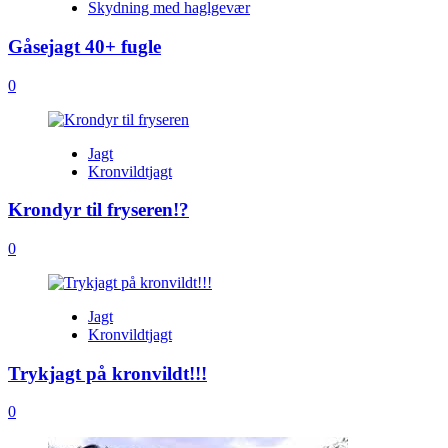
Skydning med haglgevær
Gåsejagt 40+ fugle
0
Jagt
Kronvildtjagt
Krondyr til fryseren!?
0
Jagt
Kronvildtjagt
Trykjagt på kronvildt!!!
0