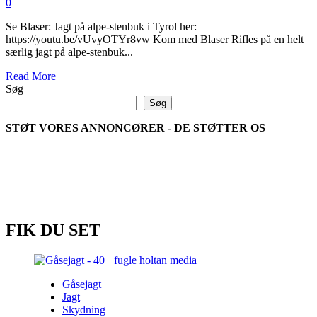
0
Se Blaser: Jagt på alpe-stenbuk i Tyrol her:
https://youtu.be/vUvyOTYr8vw Kom med Blaser Rifles på en helt
særlig jagt på alpe-stenbuk...
Read
Read More
more
Søg
about
Søg
Blaser:
Jagt
STØT VORES ANNONCØRER - DE STØTTER OS
på
alpe-
stenbuk
i
Tyrol
FIK DU SET
Gåsejagt
Jagt
Skydning