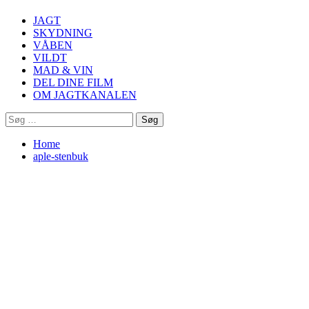
Menu
JAGT
SKYDNING
VÅBEN
VILDT
MAD & VIN
DEL DINE FILM
OM JAGTKANALEN
Søg
efter:
Home
aple-stenbuk