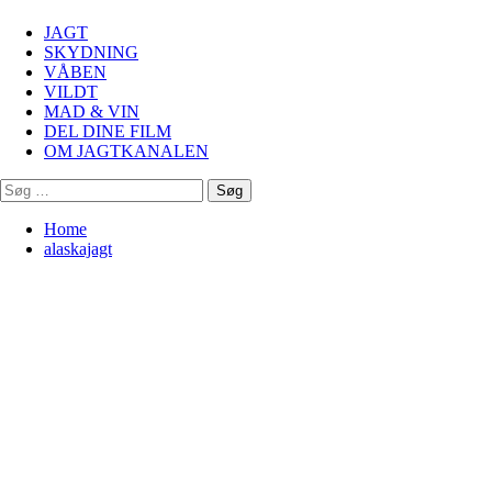
Menu
JAGT
SKYDNING
VÅBEN
VILDT
MAD & VIN
DEL DINE FILM
OM JAGTKANALEN
Søg
efter:
Home
alaskajagt