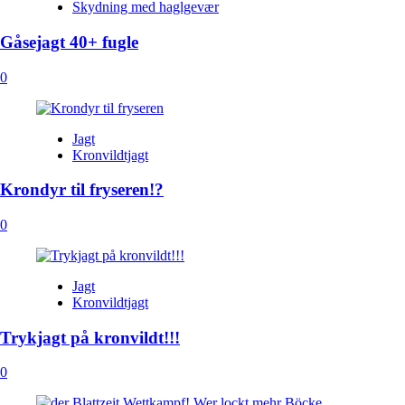
Skydning med haglgevær
Gåsejagt 40+ fugle
0
Jagt
Kronvildtjagt
Krondyr til fryseren!?
0
Jagt
Kronvildtjagt
Trykjagt på kronvildt!!!
0