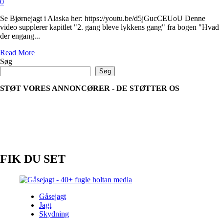
0
Se Bjørnejagt i Alaska her: https://youtu.be/d5jGucCEUoU Denne
video supplerer kapitlet "2. gang bleve lykkens gang" fra bogen "Hvad
der engang...
Read
Read More
more
Søg
about
Søg
Bjørnejagt
i
STØT VORES ANNONCØRER - DE STØTTER OS
Alaska
FIK DU SET
Gåsejagt
Jagt
Skydning