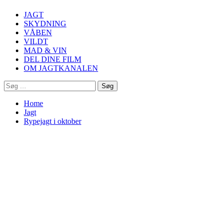
Menu
JAGT
SKYDNING
VÅBEN
VILDT
MAD & VIN
DEL DINE FILM
OM JAGTKANALEN
Søg
efter:
Home
Jagt
Rypejagt i oktober