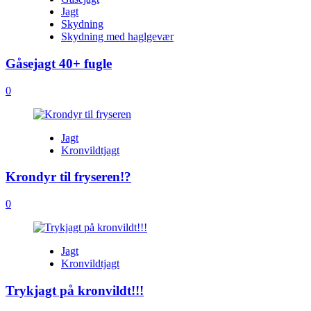
Jagt
Skydning
Skydning med haglgevær
Gåsejagt 40+ fugle
0
Jagt
Kronvildtjagt
Krondyr til fryseren!?
0
Jagt
Kronvildtjagt
Trykjagt på kronvildt!!!