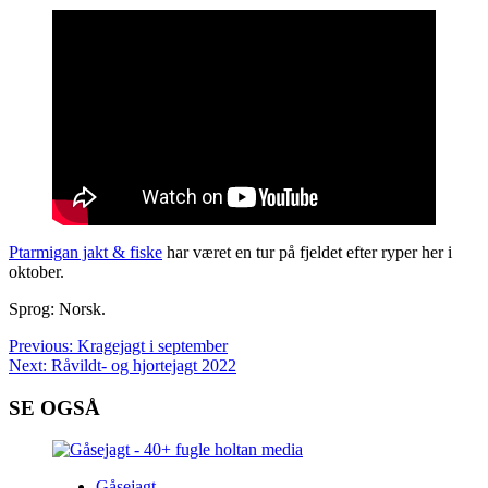
Ptarmigan jakt & fiske
har været en tur på fjeldet efter ryper her i
oktober.
Sprog: Norsk.
Post
Previous:
Kragejagt i september
Next:
Råvildt- og hjortejagt 2022
navigation
SE OGSÅ
Gåsejagt