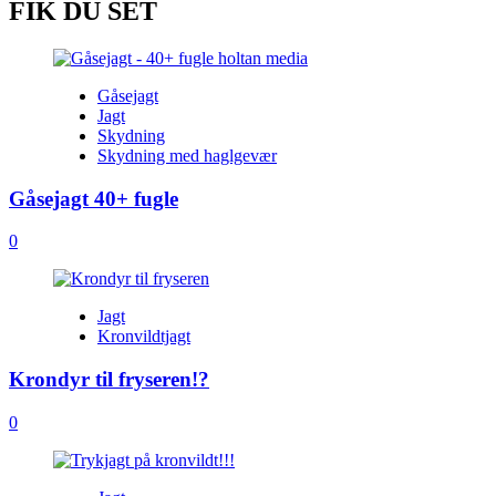
FIK DU SET
Gåsejagt
Jagt
Skydning
Skydning med haglgevær
Gåsejagt 40+ fugle
0
Jagt
Kronvildtjagt
Krondyr til fryseren!?
0