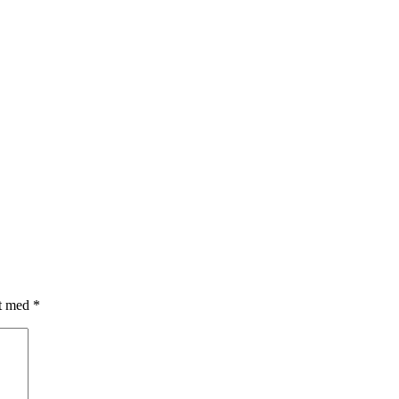
et med
*