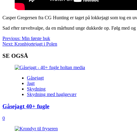
Casper Gregersen fra CG Hunting er taget på lokkejagt som tog en uv
Sad efter rævehvalpe, da en mårhund unge dukkede op. Følg med og 
Post
Previous:
Min første buk
Next:
Kronhjortejagt i Polen
navigation
SE OGSÅ
Gåsejagt
Jagt
Skydning
Skydning med haglgevær
Gåsejagt 40+ fugle
0