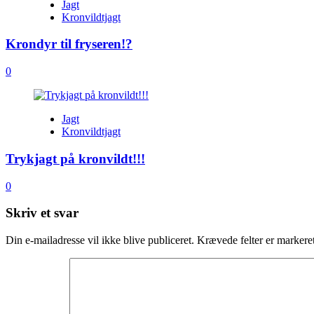
Jagt
Kronvildtjagt
Krondyr til fryseren!?
0
Jagt
Kronvildtjagt
Trykjagt på kronvildt!!!
0
Skriv et svar
Din e-mailadresse vil ikke blive publiceret.
Krævede felter er marker