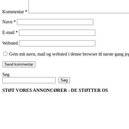
Kommentar
*
Navn
*
E-mail
*
Websted
Gem mit navn, mail og websted i denne browser til næste gang j
Søg
Søg
STØT VORES ANNONCØRER - DE STØTTER OS