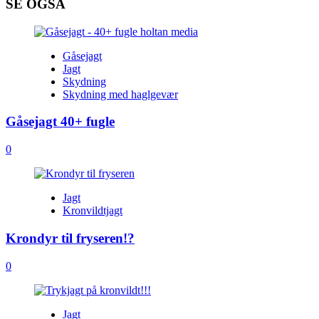
SE OGSÅ
Gåsejagt
Jagt
Skydning
Skydning med haglgevær
Gåsejagt 40+ fugle
0
Jagt
Kronvildtjagt
Krondyr til fryseren!?
0
Jagt