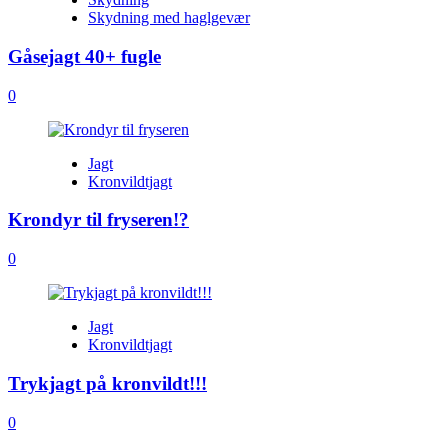
Skydning med haglgevær
Gåsejagt 40+ fugle
0
Jagt
Kronvildtjagt
Krondyr til fryseren!?
0
Jagt
Kronvildtjagt
Trykjagt på kronvildt!!!
0