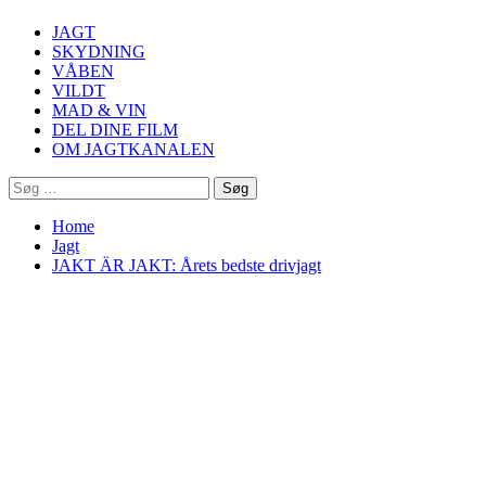
Menu
JAGT
SKYDNING
VÅBEN
VILDT
MAD & VIN
DEL DINE FILM
OM JAGTKANALEN
Søg
efter:
Home
Jagt
JAKT ÄR JAKT: Årets bedste drivjagt