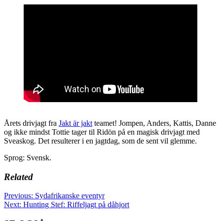
Årets drivjagt fra
Jakt är jakt
teamet! Jompen, Anders, Kattis, Danne
og ikke mindst Tottie tager til Ridön på en magisk drivjagt med
Sveaskog. Det resulterer i en jagtdag, som de sent vil glemme.
Sprog: Svensk.
Related
Post
Previous:
Sydafrikanske eventyr
Next:
Hunting Stef: Riffeljagt på dåhjort
navigation