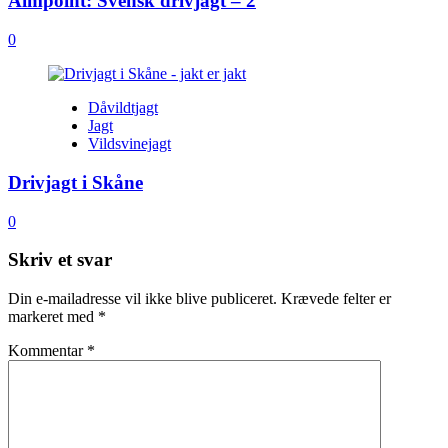
Aimpoint: Svensk drivjagt – 2
0
Dåvildtjagt
Jagt
Vildsvinejagt
Drivjagt i Skåne
0
Skriv et svar
Din e-mailadresse vil ikke blive publiceret.
Krævede felter er
markeret med
*
Kommentar
*