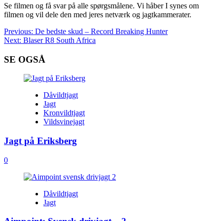
Se filmen og få svar på alle spørgsmålene. Vi håber I synes om
filmen og vil dele den med jeres netværk og jagtkammerater.
Post
Previous:
De bedste skud – Record Breaking Hunter
Next:
Blaser R8 South Africa
navigation
SE OGSÅ
Dåvildtjagt
Jagt
Kronvildtjagt
Vildsvinejagt
Jagt på Eriksberg
0
Dåvildtjagt
Jagt