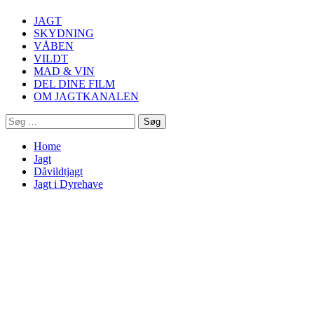
Menu
JAGT
SKYDNING
VÅBEN
VILDT
MAD & VIN
DEL DINE FILM
OM JAGTKANALEN
Søg
efter:
Home
Jagt
Dåvildtjagt
Jagt i Dyrehave