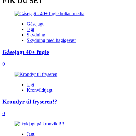
FIK DU SET
Gåsejagt
Jagt
Skydning
Skydning med haglgevær
Gåsejagt 40+ fugle
0
Jagt
Kronvildtjagt
Krondyr til fryseren!?
0
Jagt