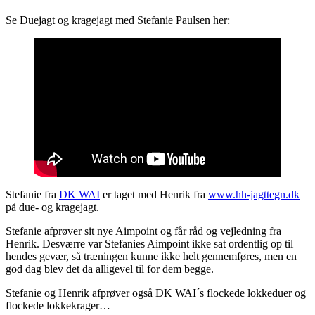
Se Duejagt og kragejagt med Stefanie Paulsen her:
Stefanie fra
DK WAI
er taget med Henrik fra
www.hh-jagttegn.dk
på due- og kragejagt.
Stefanie afprøver sit nye Aimpoint og får råd og vejledning fra
Henrik. Desværre var Stefanies Aimpoint ikke sat ordentlig op til
hendes gevær, så træningen kunne ikke helt gennemføres, men en
god dag blev det da alligevel til for dem begge.
Stefanie og Henrik afprøver også DK WAI´s flockede lokkeduer og
flockede lokkekrager…