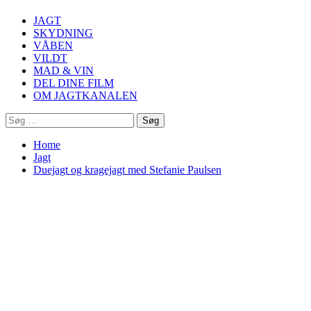
Menu
JAGT
SKYDNING
VÅBEN
VILDT
MAD & VIN
DEL DINE FILM
OM JAGTKANALEN
Søg
efter:
Home
Jagt
Duejagt og kragejagt med Stefanie Paulsen