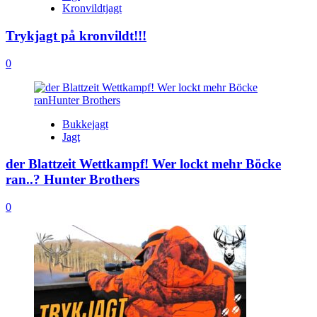
Kronvildtjagt
Trykjagt på kronvildt!!!
0
Bukkejagt
Jagt
der Blattzeit Wettkampf! Wer lockt mehr Böcke
ran..? Hunter Brothers
0