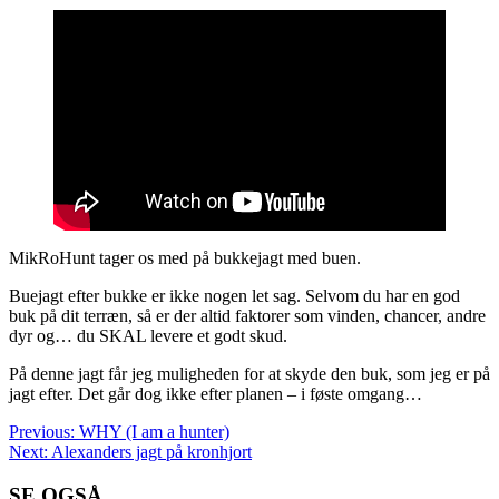
MikRoHunt tager os med på bukkejagt med buen.
Buejagt efter bukke er ikke nogen let sag. Selvom du har en god
buk på dit terræn, så er der altid faktorer som vinden, chancer, andre
dyr og… du SKAL levere et godt skud.
På denne jagt får jeg muligheden for at skyde den buk, som jeg er på
jagt efter. Det går dog ikke efter planen – i føste omgang…
Post
Previous:
WHY (I am a hunter)
Next:
Alexanders jagt på kronhjort
navigation
SE OGSÅ