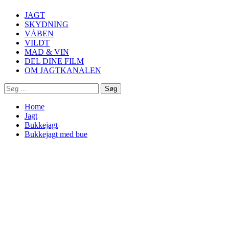
Menu
JAGT
SKYDNING
VÅBEN
VILDT
MAD & VIN
DEL DINE FILM
OM JAGTKANALEN
Søg
efter:
Home
Jagt
Bukkejagt
Bukkejagt med bue