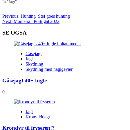
In "Jagt"
Post
Previous:
Hunting_Stef goes hunting
Next:
Monteria i Portugal 2022
navigation
SE OGSÅ
Gåsejagt
Jagt
Skydning
Skydning med haglgevær
Gåsejagt 40+ fugle
0
Jagt
Kronvildtjagt
Krondyr til fryseren!?