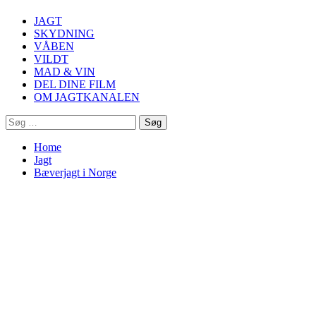
Menu
JAGT
SKYDNING
VÅBEN
VILDT
MAD & VIN
DEL DINE FILM
OM JAGTKANALEN
Søg
efter:
Home
Jagt
Bæverjagt i Norge