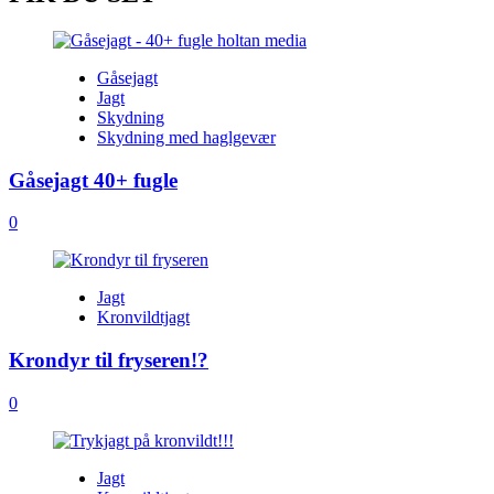
Gåsejagt
Jagt
Skydning
Skydning med haglgevær
Gåsejagt 40+ fugle
0
Jagt
Kronvildtjagt
Krondyr til fryseren!?
0
Jagt