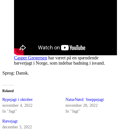
Casper Gregersen
har været på en spændende
bæverjagt i Norge, som indebar badning i isvand.
Sprog: Dansk.
Related
Rypejagt i oktober
NaturNørd: Sneppejagt
november 4, 2022
november 28, 2022
In "Jagt"
In "Jagt"
Rævejagt
december 3, 2022