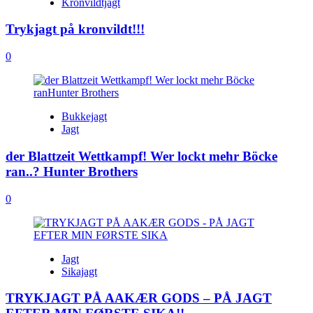
Kronvildtjagt
Trykjagt på kronvildt!!!
0
Bukkejagt
Jagt
der Blattzeit Wettkampf! Wer lockt mehr Böcke
ran..? Hunter Brothers
0
Jagt
Sikajagt
TRYKJAGT PÅ AAKÆR GODS – PÅ JAGT