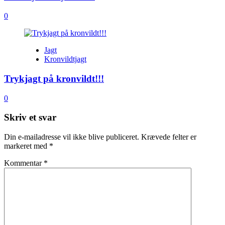
0
Jagt
Kronvildtjagt
Trykjagt på kronvildt!!!
0
Skriv et svar
Din e-mailadresse vil ikke blive publiceret.
Krævede felter er
markeret med
*
Kommentar
*