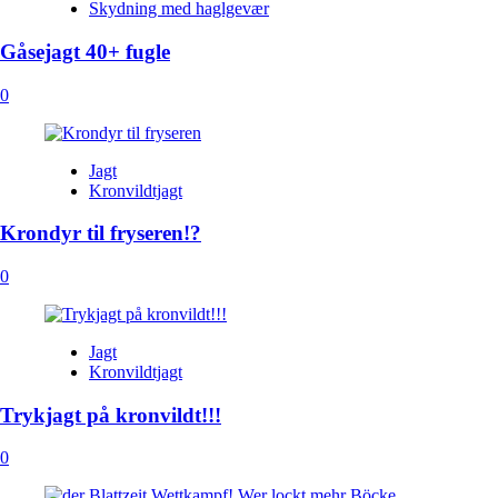
Skydning med haglgevær
Gåsejagt 40+ fugle
0
Jagt
Kronvildtjagt
Krondyr til fryseren!?
0
Jagt
Kronvildtjagt
Trykjagt på kronvildt!!!
0