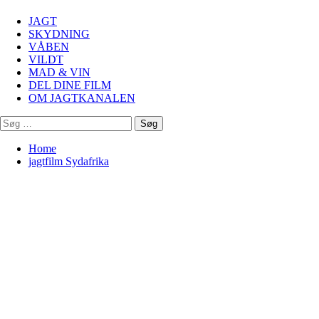
Menu
JAGT
SKYDNING
VÅBEN
VILDT
MAD & VIN
DEL DINE FILM
OM JAGTKANALEN
Søg
efter:
Home
jagtfilm Sydafrika