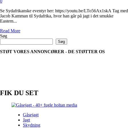
0
Se Sydafrikanske eventyr her: https://youtu.be/LTo56Ax1skA Tag med
Jacob Kamman til Sydafrika, hvor han går på jagt i det smukke
Eastern...
Read
Read More
more
Søg
about
Søg
Sydafrikanske
eventyr
STØT VORES ANNONCØRER - DE STØTTER OS
FIK DU SET
Gåsejagt
Jagt
Skydning